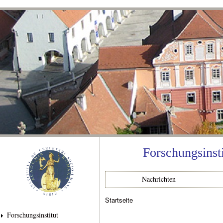
Dir
zu
Inha
Forschungsinst
Nachrichten
Startseite
Sie sind hier
Forschungsinstitut