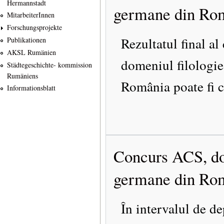
Hermannstadt
germane din Româ
MitarbeiterInnen
Forschungsprojekte
Rezultatul final a
Publikationen
AKSL Rumänien
domeniul filologie,
Städtegeschichte- kommission
Rumäniens
România poate fi 
Informationsblatt
Concurs ACS, dome
germane din Româ
În intervalul de de