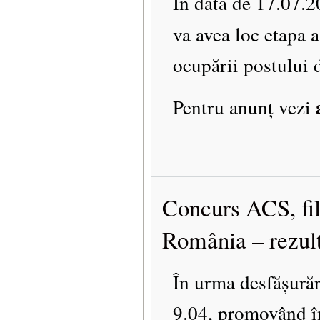
În data de 17.07.2
va avea loc etapa a
ocupării postului 
Pentru anunț vezi
Concurs ACS, filo
România – rezult
În urma desfășurăr
9.04, promovând î