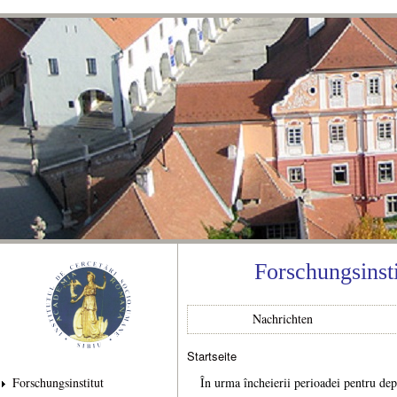
Dir
zu
Inha
Forschungsinst
Nachrichten
Startseite
Sie sind hier
Forschungsinstitut
În urma încheierii perioadei pentru depu