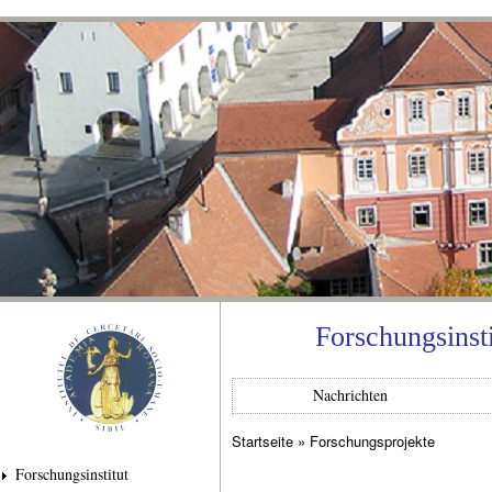
Dir
zu
Inha
Forschungsinst
Nachrichten
Startseite
»
Forschungsprojekte
Sie sind hier
Forschungsinstitut