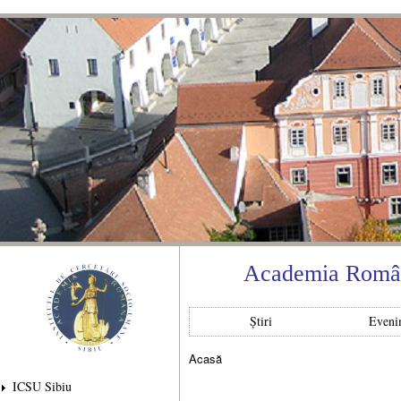
Mer
con
prin
Academia Română
Știri
Eveni
Acasă
Eşti aici
ICSU Sibiu