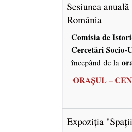
Sesiunea anuală 
România
Comisia de Istor
Cercetări Socio
or
începând de la
ORAŞUL
CEN
–
Expoziția "Spații