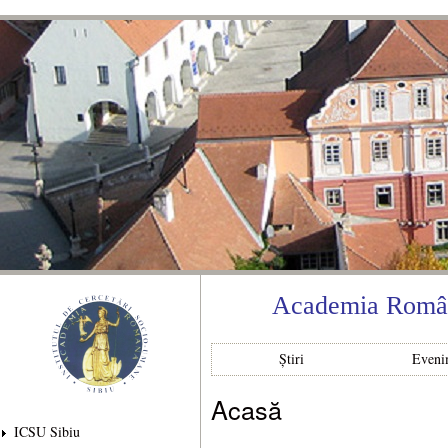
Mer
con
prin
Academia Română
Știri
Eveni
Acasă
Eşti aici
ICSU Sibiu