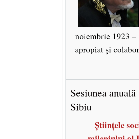
noiembrie 1923 – 2
apropiat și colabor
Sesiunea anuală 
Sibiu
Științele so
mileniului al I