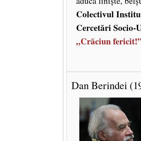
aducă liniște, belș
Colectivul Institu
Cercetări Socio-
„Crăciun fericit!
Dan Berindei (1