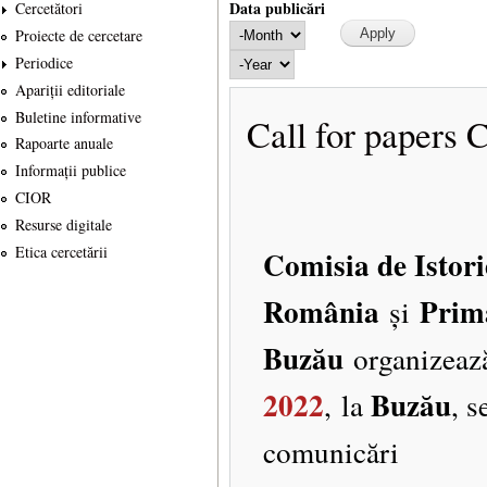
Data publicări
Cercetători
Data publicări
Month
Proiecte de cercetare
Year
Periodice
Apariții editoriale
Buletine informative
Call for papers 
Rapoarte anuale
Informații publice
CIOR
Resurse digitale
Etica cercetării
Comisia de Istori
România
Primă
și
Buzău
organizează
2022
Buzău
, la
, s
comunicări