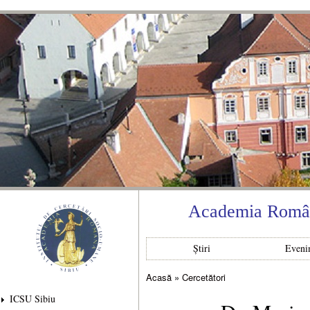
Mer
con
prin
Academia Română
Știri
Eveni
Acasă
»
Cercetători
Eşti aici
ICSU Sibiu