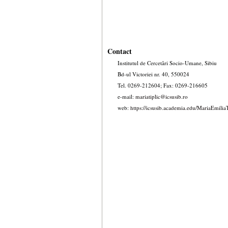
Contact
Institutul de Cercetări Socio-Umane, Sibiu
Bd-ul Victoriei nr. 40, 550024
Tel. 0269-212604; Fax: 0269-216605
e-mail:
mariatiplic@icsusib.ro
web:
https://icsusib.academia.edu/MariaEmiliaT