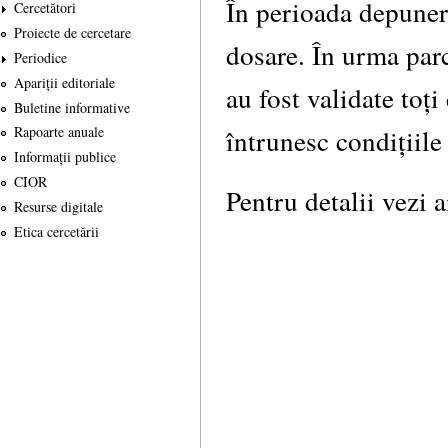
În perioada depuneri
Cercetători
Proiecte de cercetare
dosare. În urma parc
Periodice
Apariții editoriale
au fost validate toți
Buletine informative
întrunesc condițiile
Rapoarte anuale
Informații publice
CIOR
Pentru detalii vezi
a
Resurse digitale
Etica cercetării