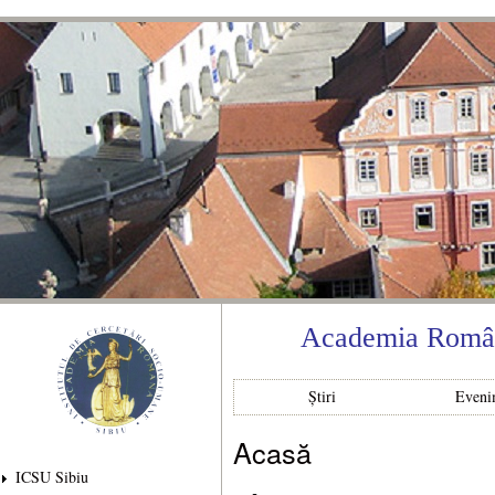
Mer
con
prin
Academia Română
Știri
Eveni
Acasă
Eşti aici
ICSU Sibiu